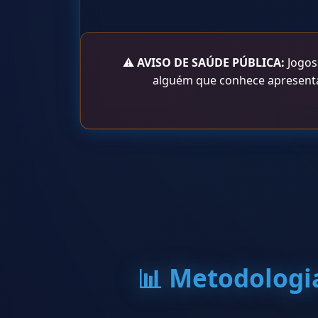
⚠️
AVISO DE SAÚDE PÚBLICA:
Jogos 
alguém que conhece apresenta 
📊 Metodologi