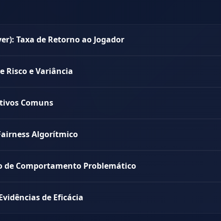
yer): Taxa de Retorno ao Jogador
de Risco e Variância
nitivos Comuns
Fairness Algorítmico
ção de Comportamento Problemático
vidências de Eficácia