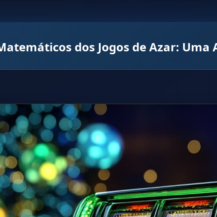
atemáticos dos Jogos de Azar: Uma 