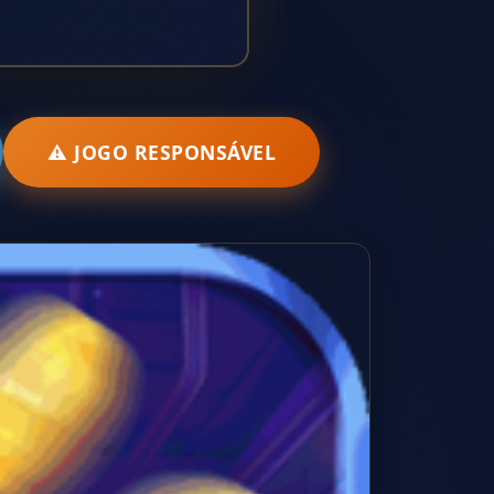
⚠️ JOGO RESPONSÁVEL