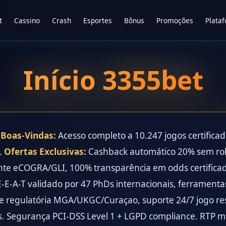
t
Cassino
Crash
Esportes
Bônus
Promoções
Plata
Início 3355bet
Boas-Vindas:
Acesso completo a 10.247 jogos certifica
.
Ofertas Exclusivas:
Cashback automático 20% sem rol
te eCOGRA/GLI, 100% transparência em odds certifica
E-A-T validado por 47 PhDs internacionais, ferramenta
de regulatória MGA/UKGC/Curaçao, suporte 24/7 jogo re
s. Segurança PCI-DSS Level 1 + LGPD compliance. RTP mé