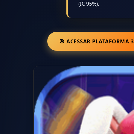
(IC 95%).
🎯 ACESSAR PLATAFORMA 3