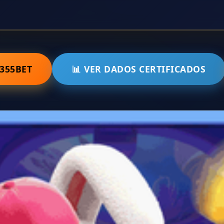
355BET
📊 VER DADOS CERTIFICADOS