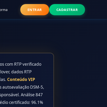
forma
ENTRAR
CADASTRAR
dos com RTP verificado
lover, dados RTP
das.
Conteúdo VIP
s autoavaliação DSM-5,
sponsável. Análise 847
dio certificado: 96.1%