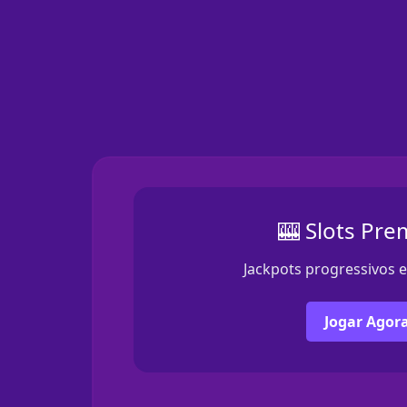
🎰 Slots Pr
Jackpots progressivos e
Jogar Agor