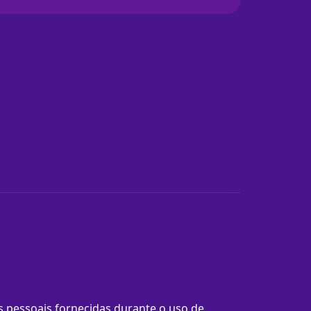
s pessoais fornecidas durante o uso de