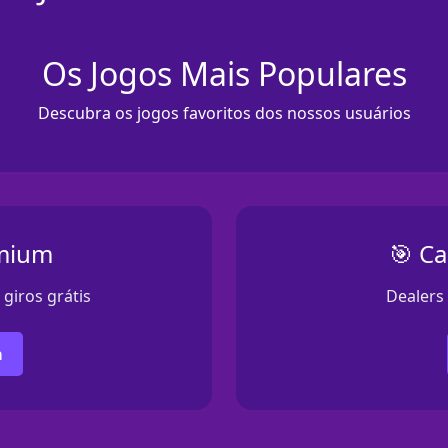
Os Jogos Mais Populares
Descubra os jogos favoritos dos nossos usuários
emium
🎯 Ca
 giros grátis
Dealers
a