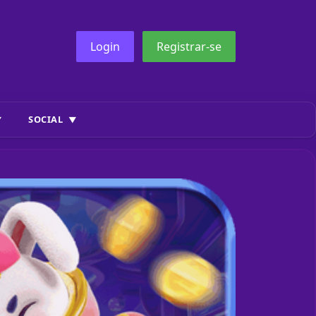
Login
Registrar-se
SOCIAL