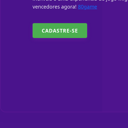
vencedores agora!
80game
CADASTRE-SE