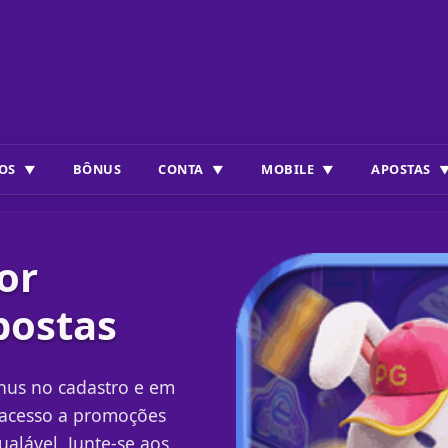
OS
BÔNUS
CONTA
MOBILE
APOSTAS
or
postas
nus no cadastro e em
 acesso a promoções
ualável. Junte-se aos