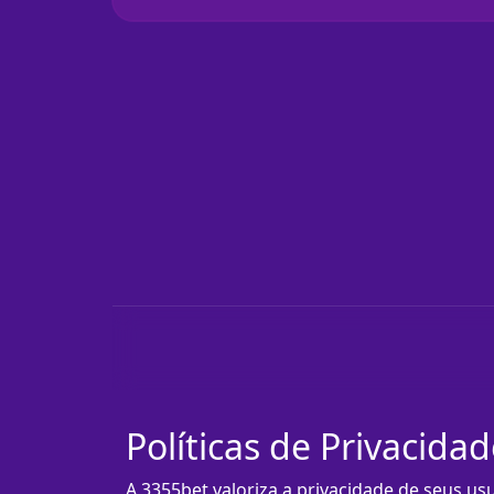
Políticas de Privacida
A 3355bet valoriza a privacidade de seus u