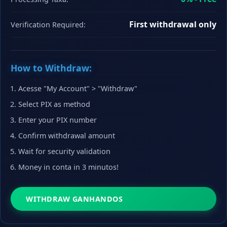
First withdrawal only
Verification Required:
How to Withdraw:
Acesse "My Account" > "Withdraw"
Select PIX as method
Enter your PIX number
Confirm withdrawal amount
Wait for security validation
Money in conta in 3 minutos!
WITHDRAW GANHANDOS