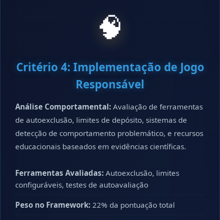
🧠
Critério 4: Implementação de Jogo
Responsável
Análise Comportamental:
Avaliação de ferramentas
de autoexclusão, limites de depósito, sistemas de
detecção de comportamento problemático, e recursos
educacionais baseados em evidências científicas.
Ferramentas Avaliadas:
Autoexclusão, limites
configuráveis, testes de autoavaliação
Peso no Framework:
22% da pontuação total