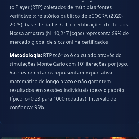
to Player (RTP) coletados de múltiplas fontes
verificáveis: relatórios públicos de eCOGRA (2020-
2025), base de dados GLI, e certificações iTech Labs.
Nossa amostra (N=10,247 jogos) representa 89% do
mercado global de slots online certificados.
Metodologia:
RTP teórico é calculado através de
simulações Monte Carlo com 10⁸ iterações por jogo.
Valores reportados representam expectativa
matemática de longo prazo e não garantem
resultados em sessões individuais (desvio padrão
típico: σ=0.23 para 1000 rodadas). Intervalo de
confiança: 95%.