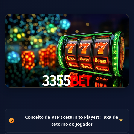
Conceito de RTP (Return to Player): Taxa de
Retorno ao Jogador