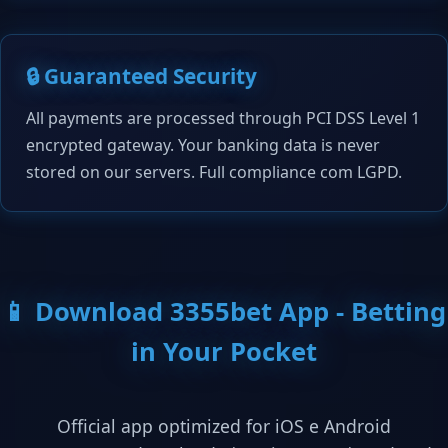
🔒 Guaranteed Security
All payments are processed through PCI DSS Level 1
encrypted gateway. Your banking data is never
stored on our servers. Full compliance com LGPD.
📱 Download 3355bet App - Betting
in Your Pocket
Official app optimized for iOS e Android