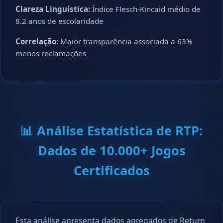
Clareza Linguística:
Índice Flesch-Kincaid médio de
8.2 anos de escolaridade
Correlação:
Maior transparência associada a 63%
menos reclamações
📊 Análise Estatística de RTP:
Dados de 10.000+ Jogos
Certificados
Esta análise apresenta dados agregados de Return