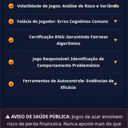
Volatilidade de Jogos: Análise de Risco e Variância
Falácia do Jogador: Erros Cognitivos Comuns
Certificação RNG: Garantindo Fairness
Algorítmico
Jogo Responsável: Identificação de
Comportamento Problemático
Ferramentas de Autocontrole: Evidências de
Eficácia
⚠️
AVISO DE SAÚDE PÚBLICA:
Jogos de azar envolvem
risco de perda financeira. Nunca aposte mais do que