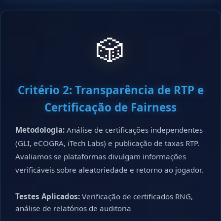
🎲
Critério 2: Transparência de RTP e
Certificação de Fairness
Metodologia:
Análise de certificações independentes
(GLI, eCOGRA, iTech Labs) e publicação de taxas RTP.
Avaliamos se plataformas divulgam informações
verificáveis sobre aleatoriedade e retorno ao jogador.
Testes Aplicados:
Verificação de certificados RNG,
análise de relatórios de auditoria