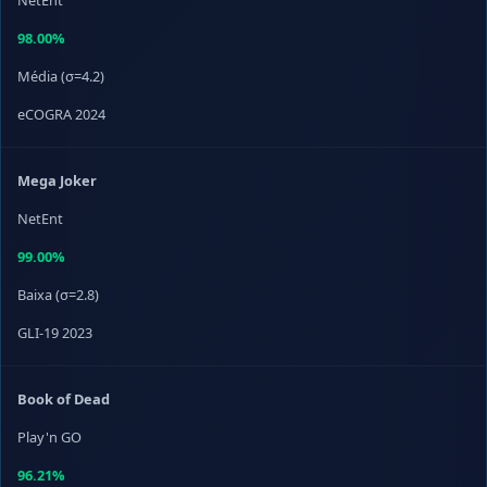
98.00%
Média (σ=4.2)
eCOGRA 2024
Mega Joker
NetEnt
99.00%
Baixa (σ=2.8)
GLI-19 2023
Book of Dead
Play'n GO
96.21%