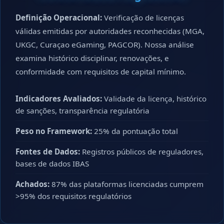
Definição Operacional:
Verificação de licenças
válidas emitidas por autoridades reconhecidas (MGA,
UKGC, Curaçao eGaming, PAGCOR). Nossa análise
examina histórico disciplinar, renovações, e
conformidade com requisitos de capital mínimo.
Indicadores Avaliados:
Validade da licença, histórico
de sanções, transparência regulatória
Peso no Framework:
25% da pontuação total
Fontes de Dados:
Registros públicos de reguladores,
bases de dados IBAS
Achados:
87% das plataformas licenciadas cumprem
>95% dos requisitos regulatórios