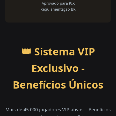
Aprovado para PIX
Regulamentação BR
👑 Sistema VIP
Exclusivo -
Benefícios Únicos
Mais de 45.000 jogadores VIP ativos | Benefícios