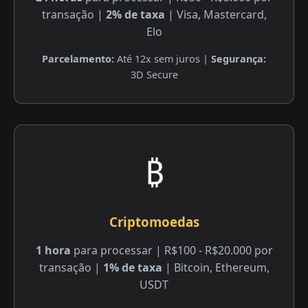
transação |
2% de taxa
| Visa, Mastercard,
Elo
Parcelamento:
Até 12x sem juros |
Segurança:
3D Secure
₿
Criptomoedas
1 hora
para processar | R$100 - R$20.000 por
transação |
1% de taxa
| Bitcoin, Ethereum,
USDT