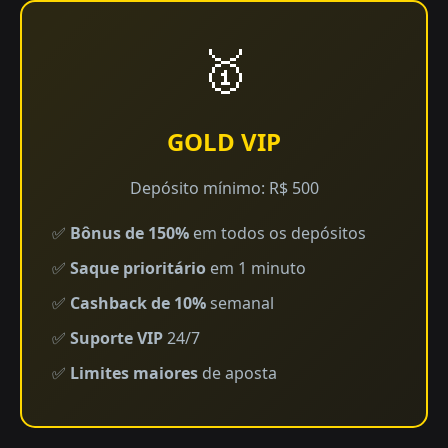
🥇
GOLD VIP
Depósito mínimo: R$ 500
✅
Bônus de 150%
em todos os depósitos
✅
Saque prioritário
em 1 minuto
✅
Cashback de 10%
semanal
✅
Suporte VIP
24/7
✅
Limites maiores
de aposta