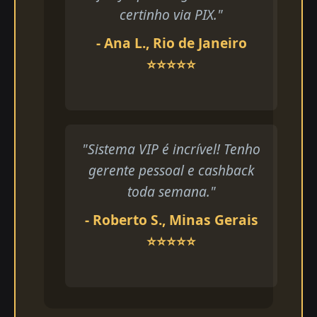
certinho via PIX."
- Ana L., Rio de Janeiro
⭐⭐⭐⭐⭐
"Sistema VIP é incrível! Tenho
gerente pessoal e cashback
toda semana."
- Roberto S., Minas Gerais
⭐⭐⭐⭐⭐