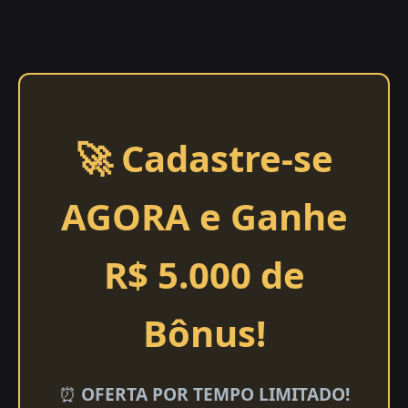
🚀 Cadastre-se
AGORA e Ganhe
R$ 5.000 de
Bônus!
⏰
OFERTA POR TEMPO LIMITADO!