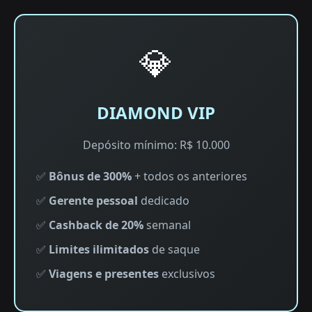
💎
DIAMOND VIP
Depósito mínimo: R$ 10.000
✅
Bônus de 300%
+ todos os anteriores
✅
Gerente pessoal
dedicado
✅
Cashback de 20%
semanal
✅
Limites ilimitados
de saque
✅
Viagens e presentes
exclusivos