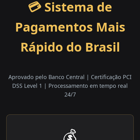
💳 Sistema de
Pagamentos Mais
Rápido do Brasil
Aprovado pelo Banco Central | Certificação PCI
DSS Level 1 | Processamento em tempo real
24/7
💰