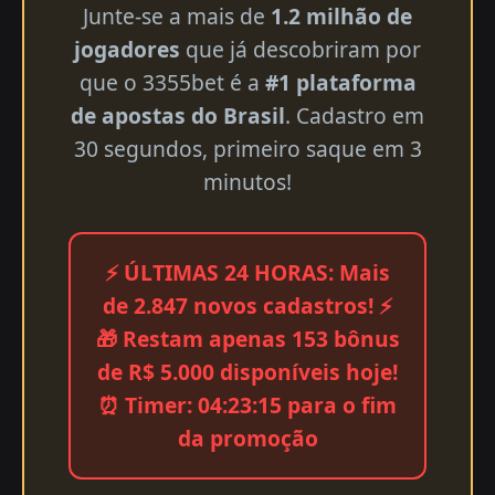
Junte-se a mais de
1.2 milhão de
jogadores
que já descobriram por
que o 3355bet é a
#1 plataforma
de apostas do Brasil
. Cadastro em
30 segundos, primeiro saque em 3
minutos!
⚡ ÚLTIMAS 24 HORAS: Mais
de 2.847 novos cadastros! ⚡
🎁 Restam apenas 153 bônus
de R$ 5.000 disponíveis hoje!
⏰ Timer: 04:23:15 para o fim
da promoção