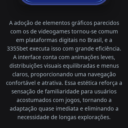
A adoção de elementos gráficos parecidos
com os de videogames tornou-se comum
em plataformas digitais no Brasil, e a
3355bet executa isso com grande eficiência.
A interface conta com animações leves,
distribuições visuais equilibradas e menus
claros, proporcionando uma navegação
confortável e atrativa. Essa estética reforça a
sensação de familiaridade para usuários
acostumados com jogos, tornando a
adaptação quase imediata e eliminando a
necessidade de longas explorações.