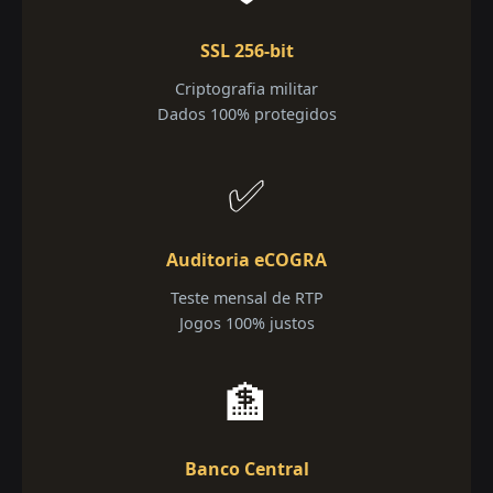
SSL 256-bit
Criptografia militar
Dados 100% protegidos
✅
Auditoria eCOGRA
Teste mensal de RTP
Jogos 100% justos
🏦
Banco Central