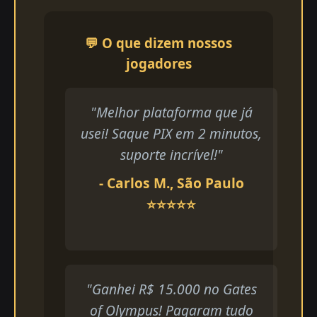
💬 O que dizem nossos
jogadores
"Melhor plataforma que já
usei! Saque PIX em 2 minutos,
suporte incrível!"
- Carlos M., São Paulo
⭐⭐⭐⭐⭐
"Ganhei R$ 15.000 no Gates
of Olympus! Pagaram tudo