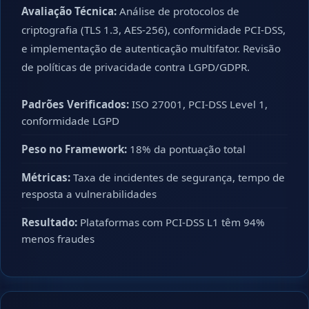
Avaliação Técnica:
Análise de protocolos de
criptografia (TLS 1.3, AES-256), conformidade PCI-DSS,
e implementação de autenticação multifator. Revisão
de políticas de privacidade contra LGPD/GDPR.
Padrões Verificados:
ISO 27001, PCI-DSS Level 1,
conformidade LGPD
Peso no Framework:
18% da pontuação total
Métricas:
Taxa de incidentes de segurança, tempo de
resposta a vulnerabilidades
Resultado:
Plataformas com PCI-DSS L1 têm 94%
menos fraudes