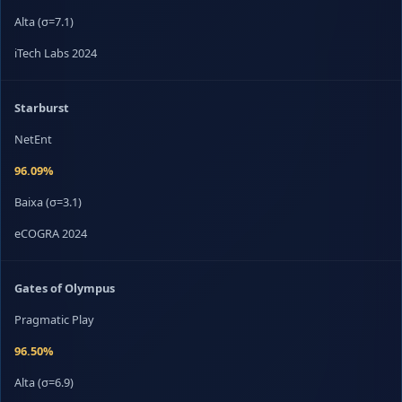
Alta (σ=7.1)
iTech Labs 2024
Starburst
NetEnt
96.09%
Baixa (σ=3.1)
eCOGRA 2024
Gates of Olympus
Pragmatic Play
96.50%
Alta (σ=6.9)