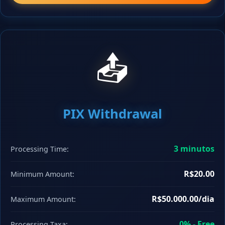
📤
PIX Withdrawal
3 minutos
Processing Time:
R$20.00
Minimum Amount:
R$50.000.00/dia
Maximum Amount:
0% - Free
Processing Taxa: