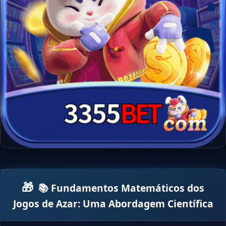
📚 Fundamentos Matemáticos dos
Jogos de Azar: Uma Abordagem Científica