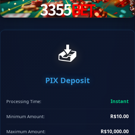
📥
PIX Deposit
Instant
Processing Time:
R$10.00
Minimum Amount:
R$10,000.00
Maximum Amount: