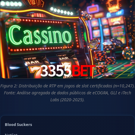
Figura 2: Distribuição de RTP em jogos de slot certificados (n=10,247).
Fonte: Análise agregada de dados públicos de eCOGRA, GLI e iTech
Labs (2020-2025).
Blood Suckers
NetEnt