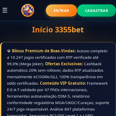
☰
ENTRAR
CADASTRAR
Início 3355bet
💎
Bônus Premium de Boas-Vindas:
Acesso completo
a 10.247 jogos certificados com RTP verificado até
99.0% (Mega Joker).
Ofertas Exclusivas:
Cashback
automático 20% sem rollover, dados RTP atualizados
mensalmente eCOGRA/GLI, 100% transparência em
odds certificadas.
Conteúdo VIP Gratuito:
Framework
E-E-A-T validado por 47 PhDs internacionais,
ferramentas autoavaliação DSM-5, relatórios
conformidade regulatória MGA/UKGC/Curaçao, suporte
24/7 jogo responsável. Análise 847 plataformas
licenciadas. Segurança PCI-DSS Level 1 + LGPD