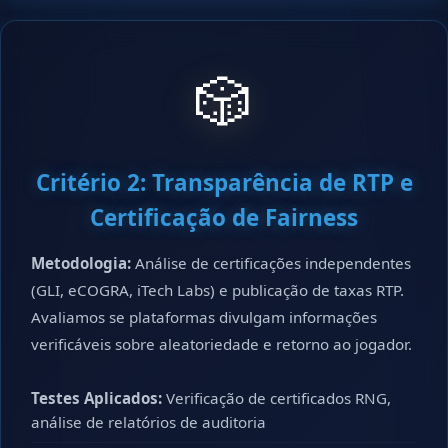
🎲
Critério 2: Transparência de RTP e
Certificação de Fairness
Metodologia:
Análise de certificações independentes
(GLI, eCOGRA, iTech Labs) e publicação de taxas RTP.
Avaliamos se plataformas divulgam informações
verificáveis sobre aleatoriedade e retorno ao jogador.
Testes Aplicados:
Verificação de certificados RNG,
análise de relatórios de auditoria