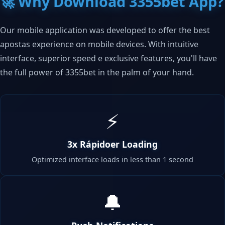
🚀 Why Download 3355bet App?
Our mobile application was developed to offer the best
apostas experience on mobile devices. With intuitive
interface, superior speed e exclusive features, you'll have
the full power of 3355bet in the palm of your hand.
⚡
3x Rápidoer Loading
Optimized interface loads in less than 1 second
🔔