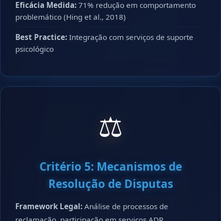
Eficácia Medida:
71% redução em comportamento
problemático (Hing et al., 2018)
Best Practice:
Integração com serviços de suporte
psicológico
⚖️
Critério 5: Mecanismos de
Resolução de Disputas
Framework Legal:
Análise de processos de
reclamação, participação em serviços ADR