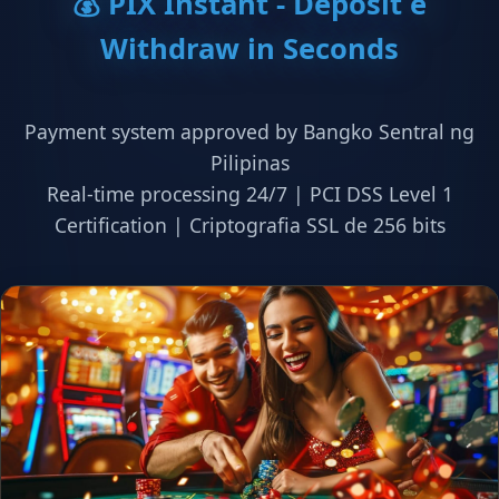
💰 PIX Instant - Deposit e
Withdraw in Seconds
Payment system approved by Bangko Sentral ng
Pilipinas
Real-time processing 24/7 | PCI DSS Level 1
Certification | Criptografia SSL de 256 bits