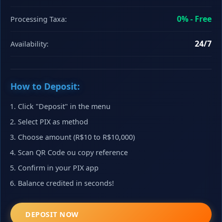
0% - Free
Processing Taxa:
24/7
Availability:
How to Deposit:
Click "Deposit" in the menu
Select PIX as method
Choose amount (R$10 to R$10,000)
Scan QR Code ou copy reference
Confirm in your PIX app
Balance credited in seconds!
DEPOSIT NOW