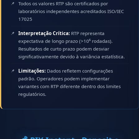
Todos os valores RTP são certificados por
laboratórios independentes acreditados ISO/IEC
17025
Interpretação Crítica:
RTP representa
expectativa de longo prazo (>10⁶ rodadas).
Resultados de curto prazo podem desviar
significativamente devido à variância estatística.
Limitações:
Dados refletem configurações
padrão. Operadores podem implementar
variantes com RTP diferente dentro dos limites
regulatórios.