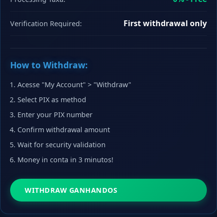
First withdrawal only
Verification Required:
How to Withdraw:
Acesse "My Account" > "Withdraw"
Select PIX as method
Enter your PIX number
Confirm withdrawal amount
Wait for security validation
Money in conta in 3 minutos!
WITHDRAW GANHANDOS