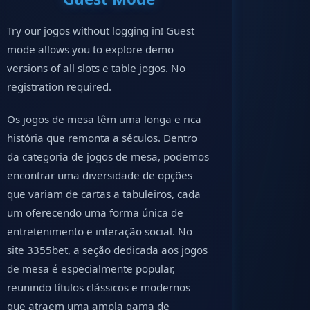
Try our jogos without logging in! Guest
mode allows you to explore demo
versions of all slots e table jogos. No
registration required.
Os jogos de mesa têm uma longa e rica
história que remonta a séculos. Dentro
da categoria de jogos de mesa, podemos
encontrar uma diversidade de opções
que variam de cartas a tabuleiros, cada
um oferecendo uma forma única de
entretenimento e interação social. No
site 3355bet, a seção dedicada aos jogos
de mesa é especialmente popular,
reunindo títulos clássicos e modernos
que atraem uma ampla gama de