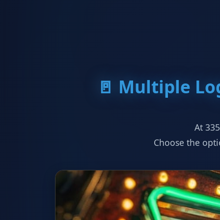
🚪 Multiple Lo
At 335
Choose the optio