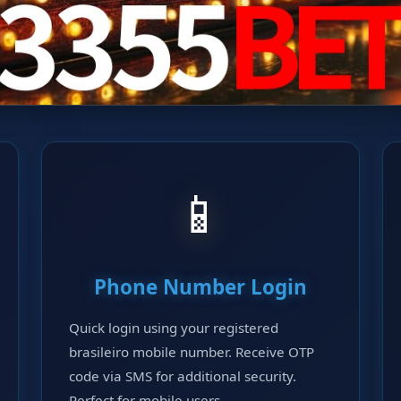
📱
Phone Number Login
Quick login using your registered
brasileiro mobile number. Receive OTP
code via SMS for additional security.
Perfect for mobile users.