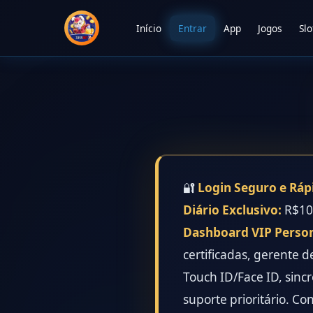
Início
Entrar
App
Jogos
Slo
🔐
Login Seguro e Ráp
Diário Exclusivo:
R$10 
Dashboard VIP Person
certificadas, gerente 
Touch ID/Face ID, sinc
suporte prioritário. C