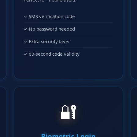
✓ SMS verification code
✓ No password needed
✓ Extra security layer
✓ 60-second code validity
🔐
Biometric Login