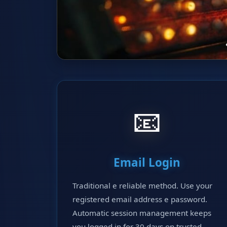
📧
Email Login
Traditional e reliable method. Use your
registered email address e password.
Automatic session management keeps
you logged in for 30 days on trusted