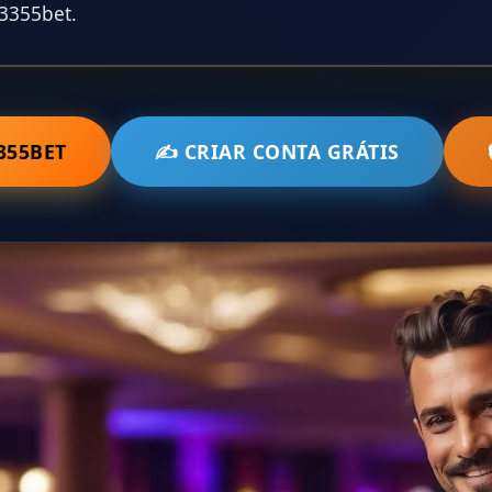
3355bet.
355BET
✍️ CRIAR CONTA GRÁTIS