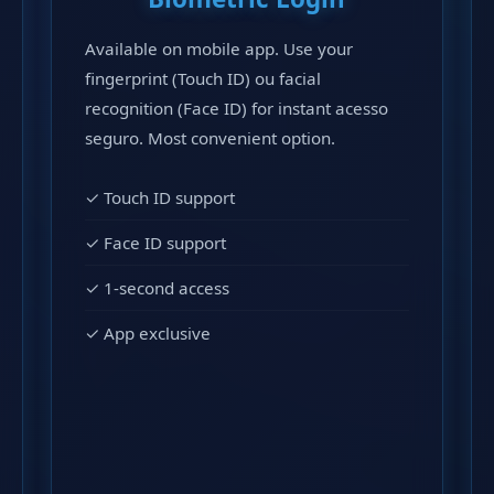
Available on mobile app. Use your
fingerprint (Touch ID) ou facial
recognition (Face ID) for instant acesso
seguro. Most convenient option.
✓ Touch ID support
✓ Face ID support
✓ 1-second access
✓ App exclusive