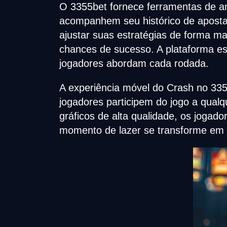
O 3355bet fornece ferramentas de aná
acompanhem seu histórico de aposta
ajustar suas estratégias de forma m
chances de sucesso. A plataforma es
jogadores abordam cada rodada.
A experiência móvel do Crash no 3355
jogadores participem do jogo a qualq
gráficos de alta qualidade, os joga
momento de lazer se transforme em u