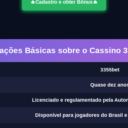
🔥Cadastro e obter Bônus🔥
ações Básicas sobre o Cassino 
3355bet
Quase dez ano
Licenciado e regulamentado pela Autor
Disponível para jogadores do Brasil e