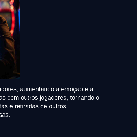
gadores, aumentando a emoção e a
ias com outros jogadores, tornando o
as e retiradas de outros,
sas.