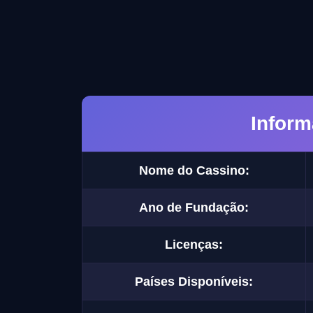
Inform
Nome do Cassino:
Ano de Fundação:
Licenças:
Países Disponíveis: