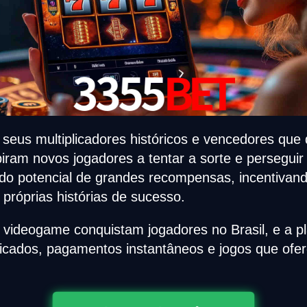
seus multiplicadores históricos e vencedores que 
iram novos jogadores a tentar a sorte e perseguir 
do potencial de grandes recompensas, incentivan
próprias histórias de sucesso.
e videogame conquistam jogadores no Brasil, e a p
ificados, pagamentos instantâneos e jogos que ofe