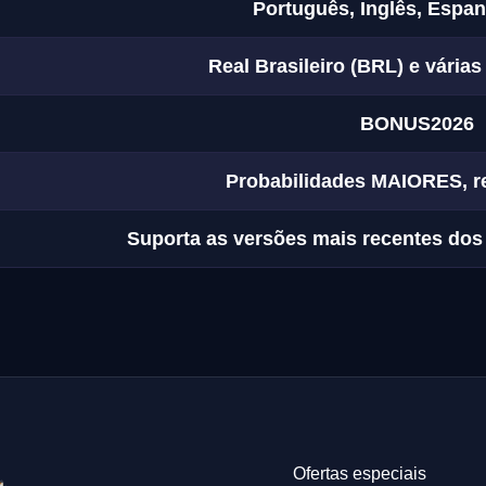
Português, Inglês, Espan
Real Brasileiro (BRL) e vária
BONUS2026
Probabilidades MAIORES, re
Suporta as versões mais recentes dos
Ofertas especiais