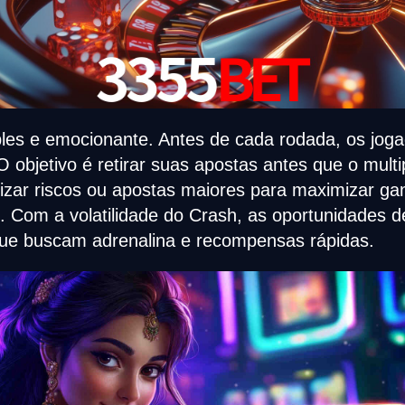
les e emocionante. Antes de cada rodada, os jog
 objetivo é retirar suas apostas antes que o multip
zar riscos ou apostas maiores para maximizar ga
om a volatilidade do Crash, as oportunidades de 
que buscam adrenalina e recompensas rápidas.