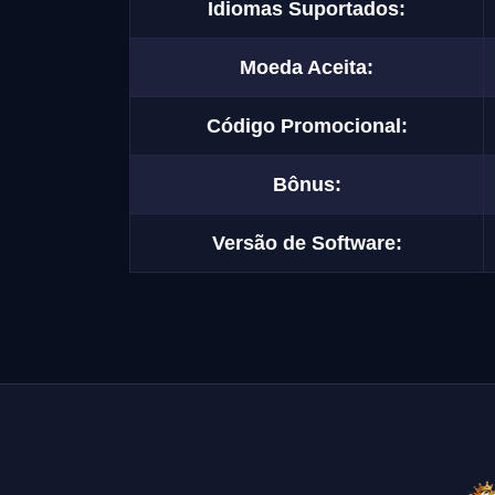
Idiomas Suportados:
Moeda Aceita:
Código Promocional:
Bônus:
Versão de Software: