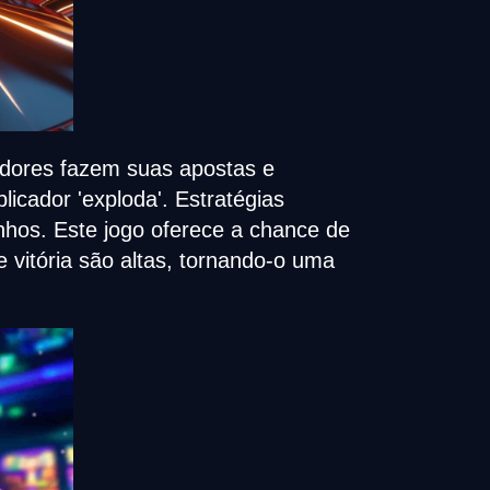
adores fazem suas apostas e
licador 'exploda'. Estratégias
nhos. Este jogo oferece a chance de
vitória são altas, tornando-o uma