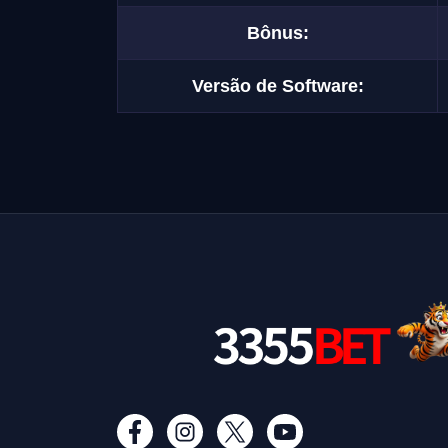
Bônus:
Versão de Software: