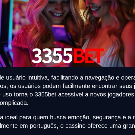
 usuário intuitiva, facilitando a navegação e op
os, os usuários podem facilmente encontrar seus jo
e uso torna o 3355bet acessível a novos jogadores
complicada.
a ideal para quem busca emoção, segurança e a m
mente em português, o cassino oferece uma gran