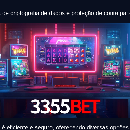
 de criptografia de dados e proteção de conta pa
é eficiente e seguro, oferecendo diversas opções