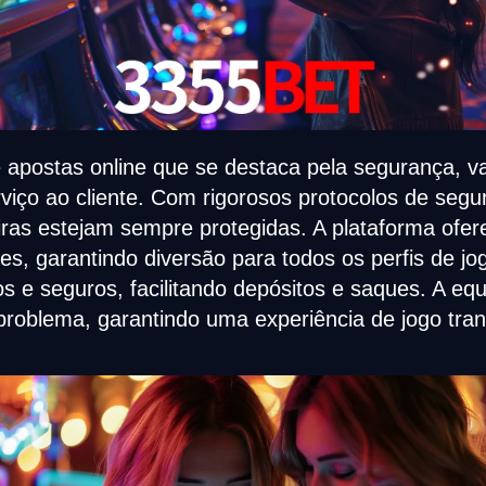
 apostas online que se destaca pela segurança, v
viço ao cliente. Com rigorosos protocolos de segu
iras estejam sempre protegidas. A plataforma of
es, garantindo diversão para todos os perfis de jo
e seguros, facilitando depósitos e saques. A equ
roblema, garantindo uma experiência de jogo tranqu