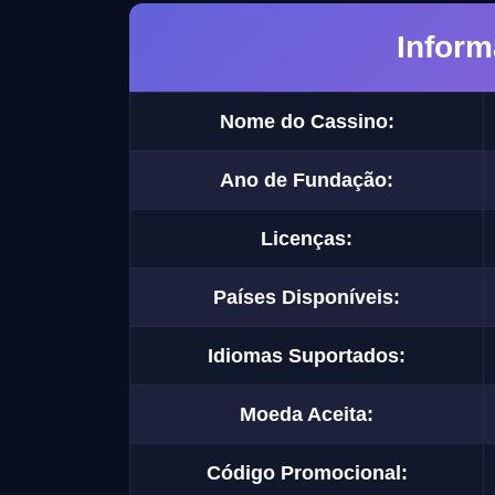
Inform
Nome do Cassino:
Ano de Fundação:
Licenças:
Países Disponíveis:
Idiomas Suportados:
Moeda Aceita:
Código Promocional: