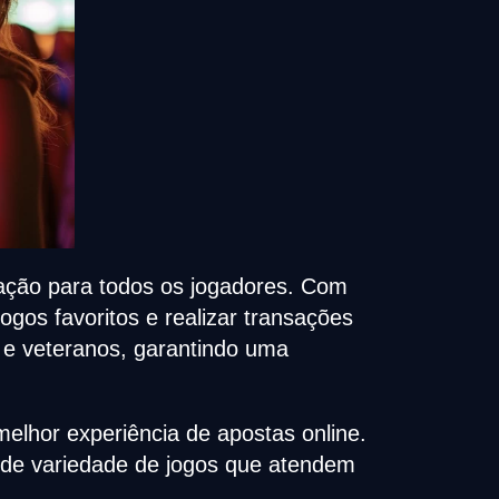
eração para todos os jogadores. Com
gos favoritos e realizar transações
 e veteranos, garantindo uma
elhor experiência de apostas online.
de variedade de jogos que atendem