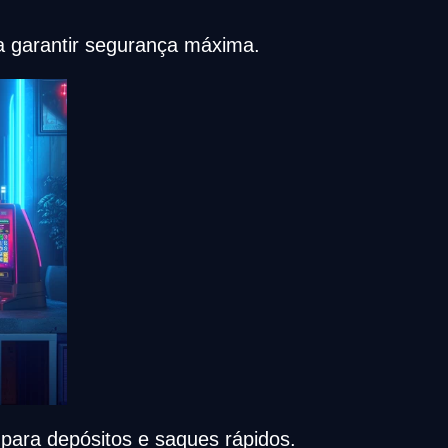
ra garantir segurança máxima.
 para depósitos e saques rápidos.