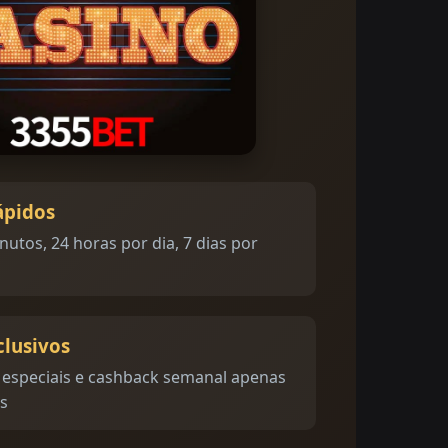
ápidos
nutos, 24 horas por dia, 7 dias por
clusivos
especiais e cashback semanal apenas
es