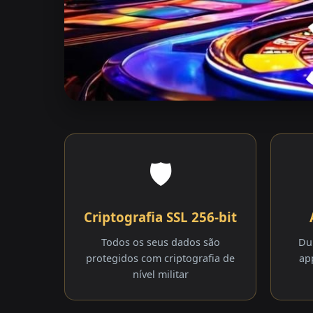
🛡️
Criptografia SSL 256-bit
Todos os seus dados são
Dup
protegidos com criptografia de
ap
nível militar