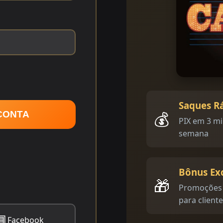
Saques R
💰
 CONTA
PIX em 3 mi
semana
Bônus Ex
🎁
Promoções 
para client
📘
Facebook