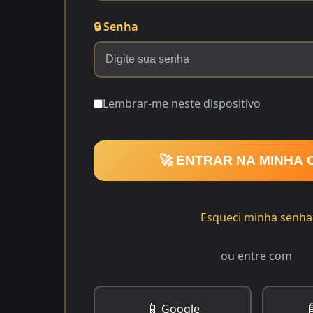
🔒 Senha
Lembrar-me neste dispositivo
🚀 ENTRAR NA MINHA
Esqueci minha senha
ou entre com
📱
Google