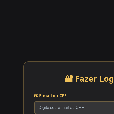
🔐 Fazer Log
📧 E-mail ou CPF