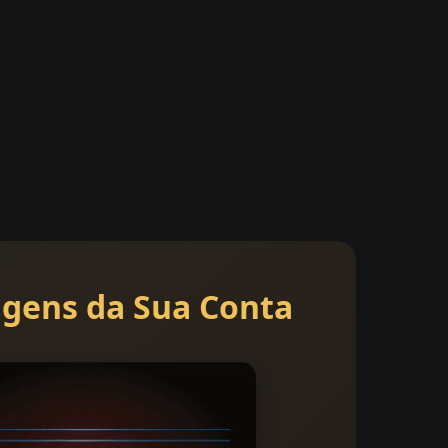
agens da Sua Conta