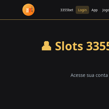
3355bet
Login
App
Jog
👤 Slots 33
Acesse sua conta