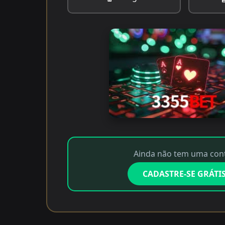
Ainda não tem uma con
CADASTRE-SE GRÁTI