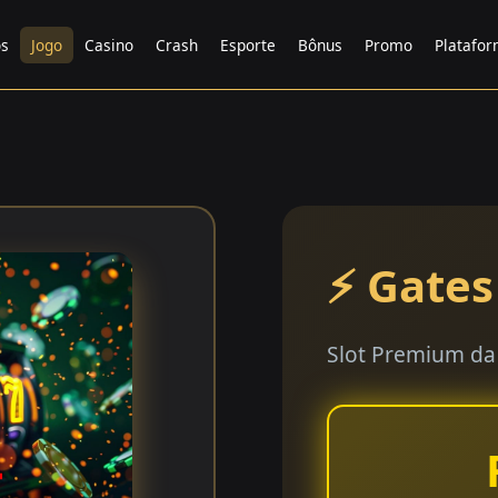
os
Jogo
Casino
Crash
Esporte
Bônus
Promo
Platafo
⚡ Gates
Slot Premium da