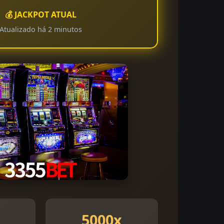
💰 JACKPOT ATUAL
Atualizado há 2 minutos
5000x