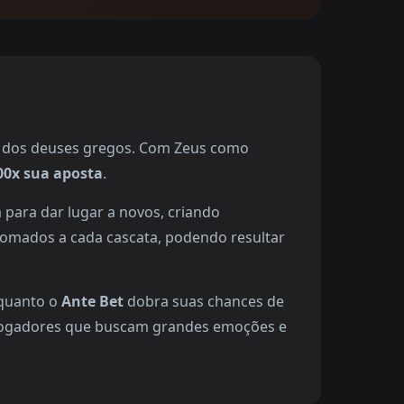
no dos deuses gregos. Com Zeus como
00x sua aposta
.
ara dar lugar a novos, criando
somados a cada cascata, podendo resultar
nquanto o
Ante Bet
dobra suas chances de
ra jogadores que buscam grandes emoções e