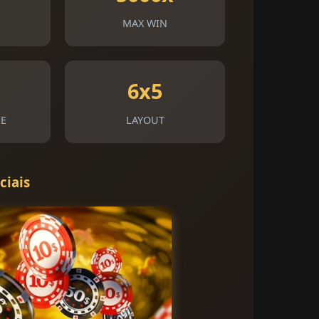
MAX WIN
6x5
DE
LAYOUT
ciais