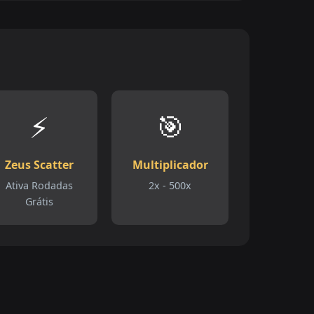
⚡
🎯
Zeus Scatter
Multiplicador
Ativa Rodadas
2x - 500x
Grátis