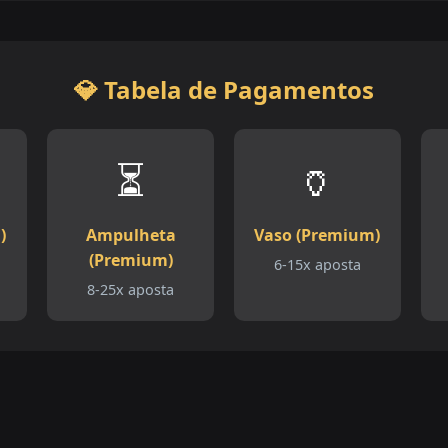
💎 Tabela de Pagamentos
⏳
🏺
)
Ampulheta
Vaso (Premium)
(Premium)
6-15x aposta
8-25x aposta