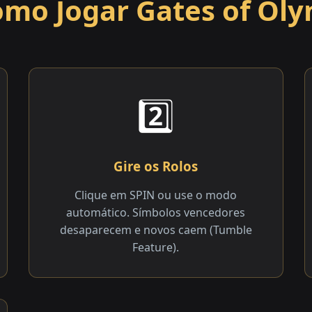
omo Jogar Gates of Ol
2️⃣
Gire os Rolos
Clique em SPIN ou use o modo
automático. Símbolos vencedores
desaparecem e novos caem (Tumble
Feature).