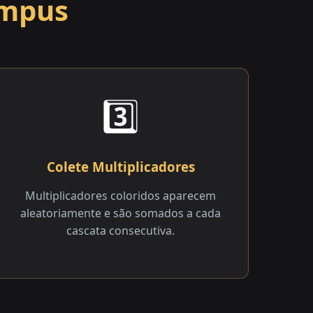
ympus
3️⃣
Colete Multiplicadores
Multiplicadores coloridos aparecem
aleatoriamente e são somados a cada
cascata consecutiva.