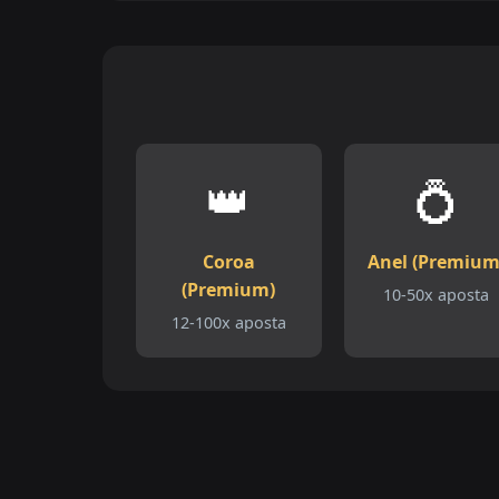
👑
💍
Coroa
Anel (Premium
(Premium)
10-50x aposta
12-100x aposta