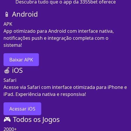
Descubra tudo que o app da 3355bet oferece
📱 Android
APK
App otimizado para Android com interface nativa,
notificações push e integração completa com o
sistema!
Baixar APK
🍎 iOS
Safari
Acesse via Safari com interface otimizada para iPhone e
iPad. Experiência nativa e responsiva!
Acessar iOS
🎮 Todos os Jogos
2000+