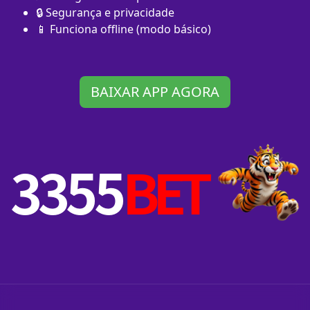
🔒 Segurança e privacidade
📱 Funciona offline (modo básico)
BAIXAR APP AGORA