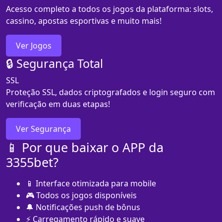
Acesso completo a todos os jogos da plataforma: slots,
cassino, apostas esportivas e muito mais!
Ver Jogos
🔒 Segurança Total
SSL
Proteção SSL, dados criptografados e login seguro com
verificação em duas etapas!
Ver Segurança
📱 Por que baixar o APP da
3355bet?
📱 Interface otimizada para mobile
🎮 Todos os jogos disponíveis
🔔 Notificações push de bônus
⚡ Carregamento rápido e suave