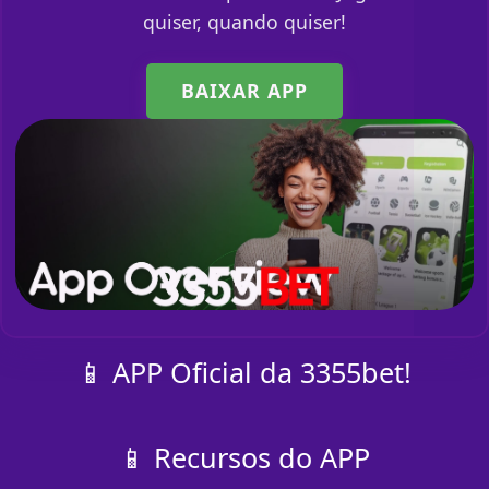
quiser, quando quiser!
BAIXAR APP
📱 APP Oficial da 3355bet!
📱 Recursos do APP