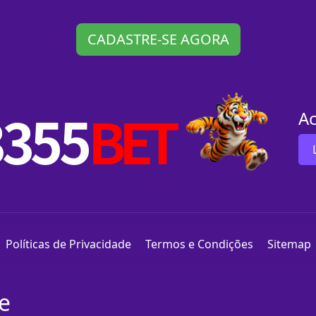
CADASTRE-SE AGORA
A
Políticas de Privacidade
Termos e Condições
Sitemap
de