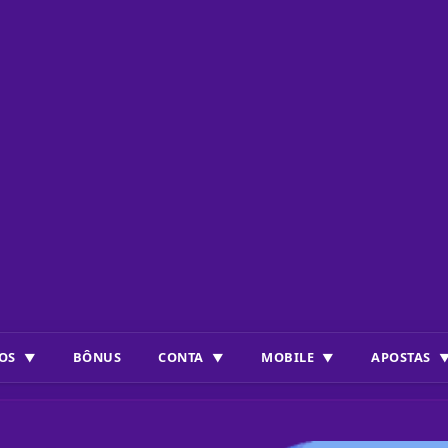
OS
BÔNUS
CONTA
MOBILE
APOSTAS