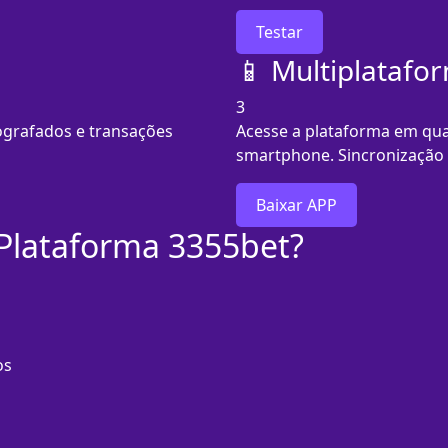
Testar
📱 Multiplatafo
3
ografados e transações
Acesse a plataforma em qual
smartphone. Sincronização 
Baixar APP
 Plataforma 3355bet?
os