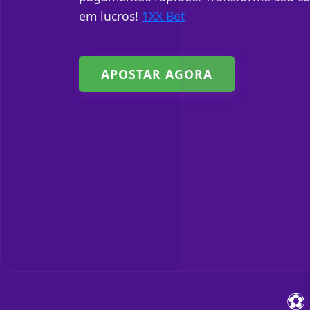
em lucros!
1XX Bet
APOSTAR AGORA
⚽ 