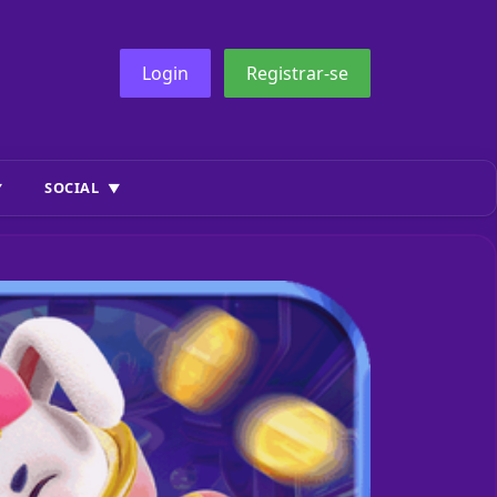
Login
Registrar-se
SOCIAL