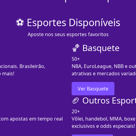
⚽ Esportes Disponíveis
Aposte nos seus esportes favoritos
🏀 Basquete
50+
ionais. Brasileirão,
NBA, EuroLeague, NBB e ou
 mais!
atrativas e mercados variad
Ver Basquete
🏈 Outros Espor
20+
 com apostas em tempo real
Vôlei, handebol, MMA, box
exclusivos e odds especiais!