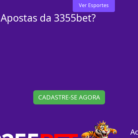
Ver Esportes
 Apostas da 3355bet?
CADASTRE-SE AGORA
A