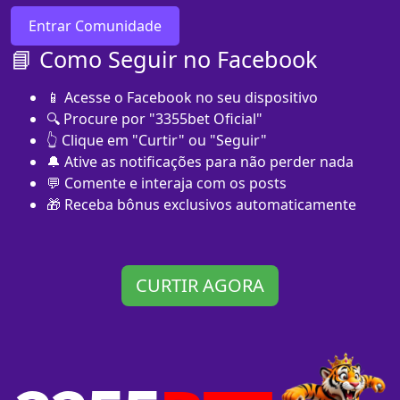
Entrar Comunidade
📘 Como Seguir no Facebook
📱 Acesse o Facebook no seu dispositivo
🔍 Procure por "3355bet Oficial"
👆 Clique em "Curtir" ou "Seguir"
🔔 Ative as notificações para não perder nada
💬 Comente e interaja com os posts
🎁 Receba bônus exclusivos automaticamente
CURTIR AGORA