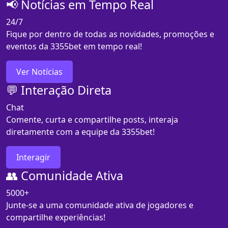
📢 Notícias em Tempo Real
24/7
Fique por dentro de todas as novidades, promoções e
eventos da 3355bet em tempo real!
Ver Notícias
💬 Interação Direta
Chat
Comente, curta e compartilhe posts, interaja
diretamente com a equipe da 3355bet!
Interagir
👥 Comunidade Ativa
5000+
Junte-se a uma comunidade ativa de jogadores e
compartilhe experiências!