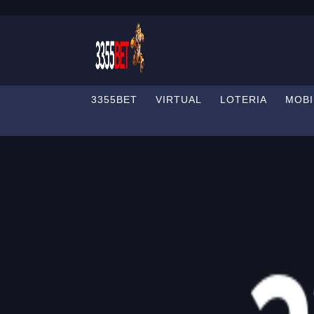
3355BET
VIRTUAL
LOTERIA
MOBI