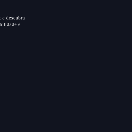
t e descubra
bilidade e