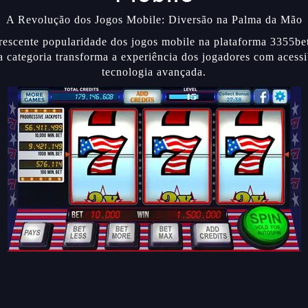
A Revolução dos Jogos Mobile: Diversão na Palma da Mão
rescente popularidade dos jogos mobile na plataforma 3355be
 categoria transforma a experiência dos jogadores com acessi
tecnologia avançada.