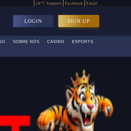
24*7 Support
Facebook
Email
LOGIN
SIGN UP
GO
SOBRE NÓS
CASINO
ESPORTS