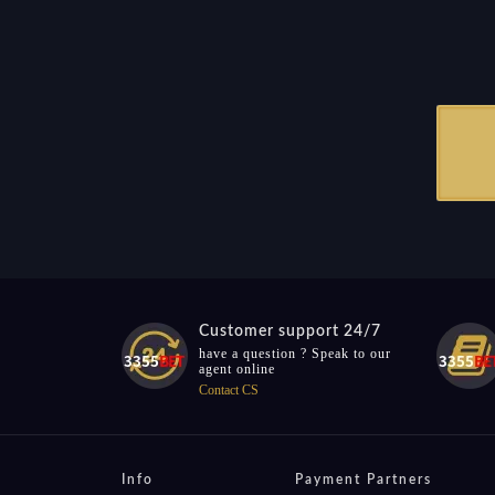
Customer support 24/7
have a question ? Speak to our
agent online
Contact CS
Info
Payment Partners