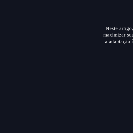
Neste artigo
maximizar sua
a adaptação 