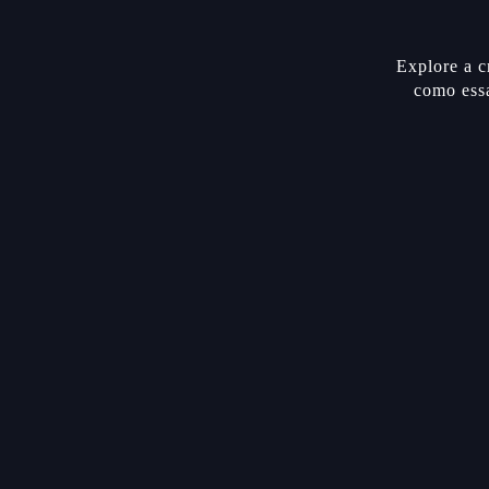
Explore a c
como essa