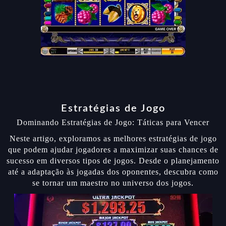
Estratégias de Jogo
Dominando Estratégias de Jogo: Táticas para Vencer
Neste artigo, exploramos as melhores estratégias de jogo
que podem ajudar jogadores a maximizar suas chances de
sucesso em diversos tipos de jogos. Desde o planejamento
até a adaptação às jogadas dos oponentes, descubra como
se tornar um maestro no universo dos jogos.