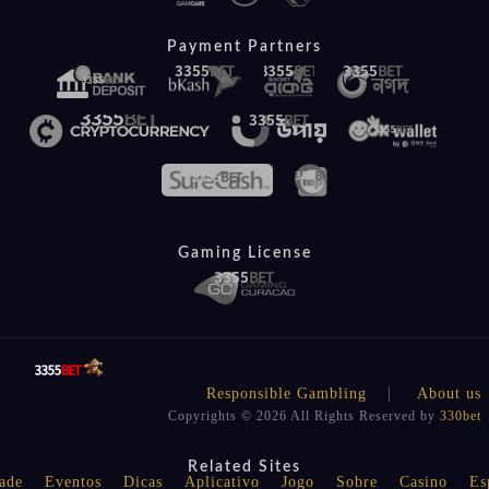
Payment Partners
Gaming License
Responsible Gambling
About us
Copyrights © 2026 All Rights Reserved by
330bet
Related Sites
ade
Eventos
Dicas
Aplicativo
Jogo
Sobre
Casino
Es