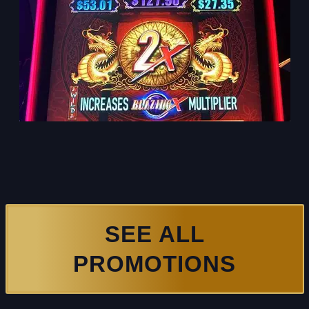
SEE ALL
PROMOTIONS