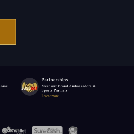
Partnerships
 some
Meet our Brand Ambassadors &
Sports Partners
Learnt more