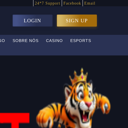
24*7 Support
Facebook
Email
LOGIN
SIGN UP
GO
SOBRE NÓS
CASINO
ESPORTS