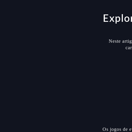
Explo
Neste arti
car
Os jogos de e