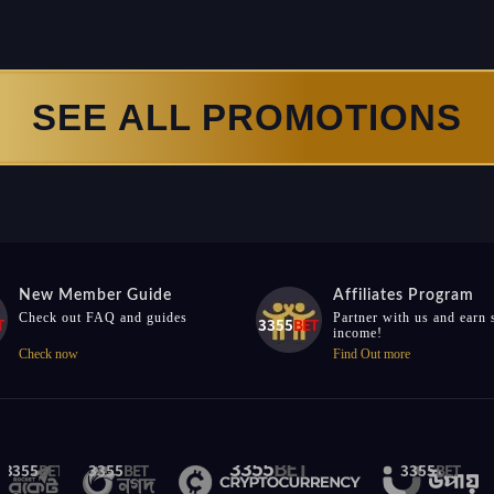
SEE ALL PROMOTIONS
New Member Guide
Affiliates Program
Check out FAQ and guides
Partner with us and earn
income!
Check now
Find Out more