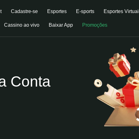
t
Cadastre-se
Esportes
E-sports
Esportes Virtuai
Cassino ao vivo
Baixar App
Promoções
a Conta