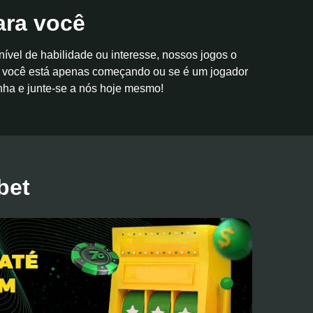
ara você
vel de habilidade ou interesse, nossos jogos o
se você está apenas começando ou se é um jogador
ha e junte-se a nós hoje mesmo!
bet