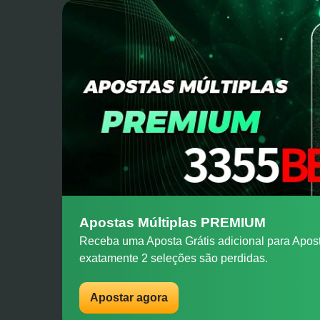
Apostas Múltiplas PREMIUM
Receba uma Aposta Grátis adicional para Apost
exatamente 2 seleções são perdidas.
Apostar agora