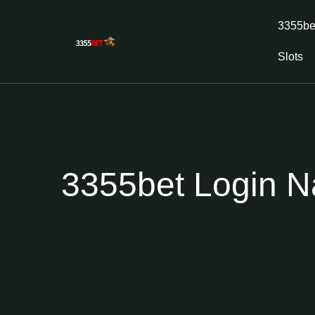
3355be
Slots
3355bet Login N