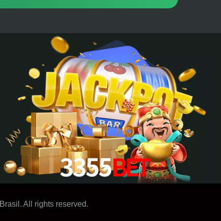
asil. All rights reserved.