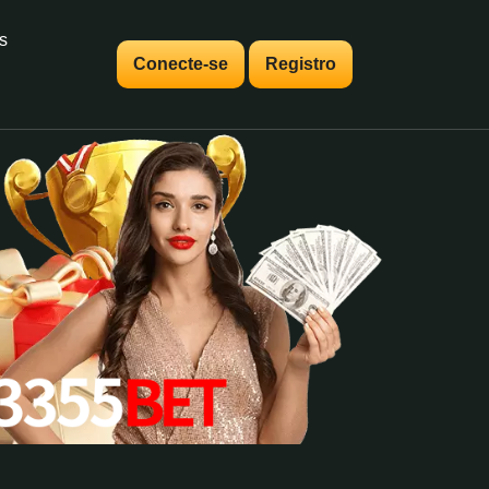
s
Conecte-se
Registro