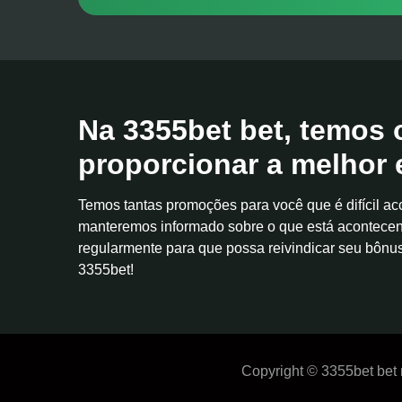
Na 3355bet bet, temos
proporcionar a melhor 
Temos tantas promoções para você que é difícil a
manteremos informado sobre o que está acontecend
regularmente para que possa reivindicar seu bônus
3355bet!
Copyright © 3355bet bet m