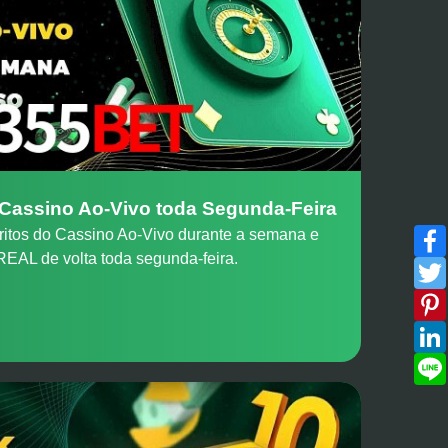
Cassino Ao-Vivo toda Segunda-Feira
ritos do Cassino Ao-Vivo durante a semana e
AL de volta toda segunda-feira.