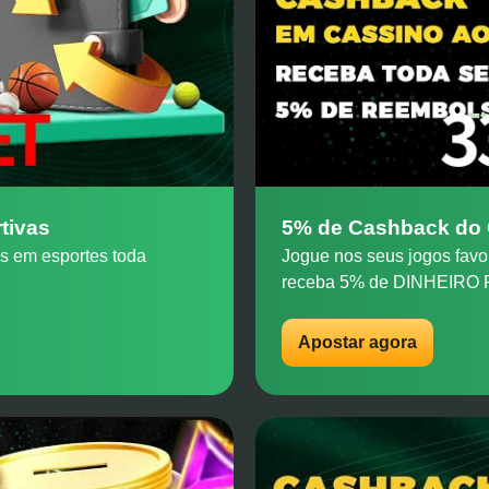
tivas
5% de Cashback do 
s em esportes toda
Jogue nos seus jogos favo
receba 5% de DINHEIRO RE
Apostar agora