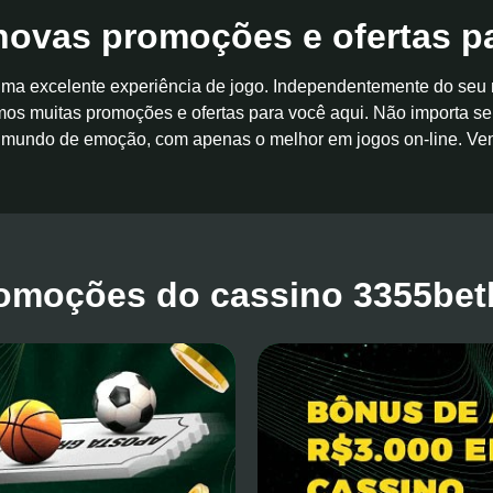
ovas promoções e ofertas p
a excelente experiência de jogo. Independentemente do seu ní
Temos muitas promoções e ofertas para você aqui. Não importa 
m mundo de emoção, com apenas o melhor em jogos on-line. Ven
omoções do cassino 3355bet