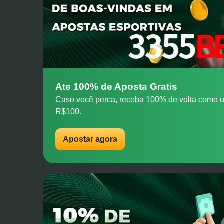
Ate 100% de Aposta Gratis
Caso você perca, receba 100% de volta como u
R$100.
Apostar agora