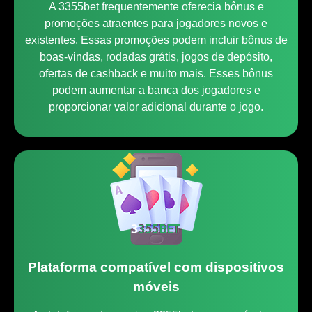
A 3355bet frequentemente oferecia bônus e
promoções atraentes para jogadores novos e
existentes. Essas promoções podem incluir bônus de
boas-vindas, rodadas grátis, jogos de depósito,
ofertas de cashback e muito mais. Esses bônus
podem aumentar a banca dos jogadores e
proporcionar valor adicional durante o jogo.
Plataforma compatível com dispositivos
móveis