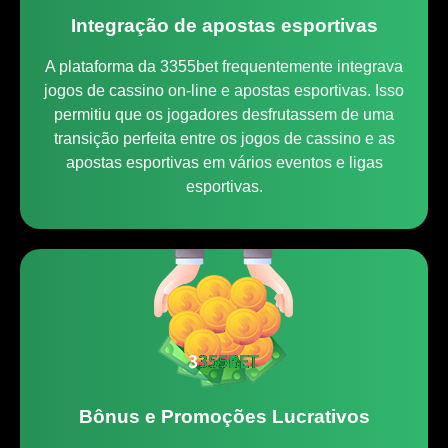
Integração de apostas esportivas
A plataforma da 3355bet frequentemente integrava
jogos de cassino on-line e apostas esportivas. Isso
permitiu que os jogadores desfrutassem de uma
transição perfeita entre os jogos de cassino e as
apostas esportivas em vários eventos e ligas
esportivas.
Bônus e Promoções Lucrativos