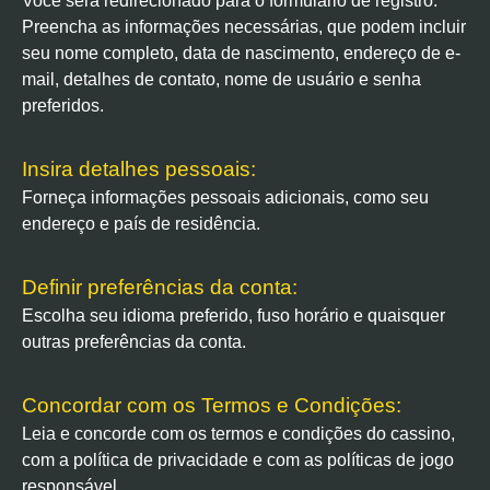
Você será redirecionado para o formulário de registro.
Preencha as informações necessárias, que podem incluir
seu nome completo, data de nascimento, endereço de e-
mail, detalhes de contato, nome de usuário e senha
preferidos.
Insira detalhes pessoais:
Forneça informações pessoais adicionais, como seu
endereço e país de residência.
Definir preferências da conta:
Escolha seu idioma preferido, fuso horário e quaisquer
outras preferências da conta.
Concordar com os Termos e Condições:
Leia e concorde com os termos e condições do cassino,
com a política de privacidade e com as políticas de jogo
responsável.