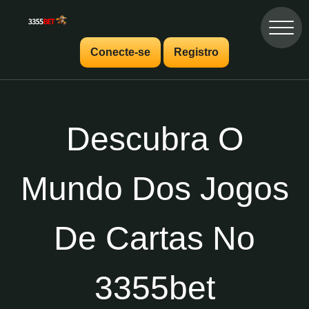
Conecte-se
Registro
Descubra O
Mundo Dos Jogos
De Cartas No
3355bet