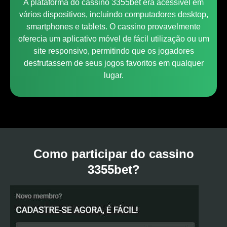
A plataforma do cassino 3355bet era acessível em
vários dispositivos, incluindo computadores desktop,
smartphones e tablets. O cassino provavelmente
oferecia um aplicativo móvel de fácil utilização ou um
site responsivo, permitindo que os jogadores
desfrutassem de seus jogos favoritos em qualquer
lugar.
Como participar do cassino
3355bet?