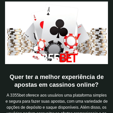
Quer ter a melhor experiência de
apostas em cassinos online?
A 3355bet oferece aos usuários uma plataforma simples
e segura para fazer suas apostas, com uma variedade de
opções de depósito e saque disponíveis. Além disso, os