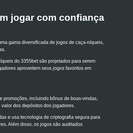
m jogar com confiança
ma gama diversificada de jogos de caça-níqueis,
as.
íqueis do 3355bet são projetados para serem
gadores aproveitem seus jogos favoritos em
 e promoções, incluindo bônus de boas-vindas,
 valor dos depósitos dos jogadores.
as e usa tecnologia de criptografia segura para
res. Além disso, os jogos são auditados