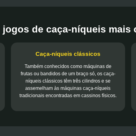
 jogos de caça-níqueis mais
Caça-níqueis clássicos
Também conhecidos como máquinas de
frutas ou bandidos de um braço só, os caça-
níqueis clássicos têm três cilindros e se
assemelham às máquinas caça-níqueis
tradicionais encontradas em cassinos físicos.