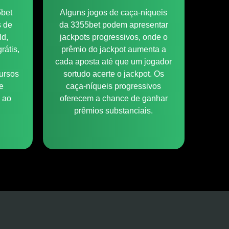
5bet
Alguns jogos de caça-níqueis
s de
da 3355bet podem apresentar
ld,
jackpots progressivos, onde o
rátis,
prêmio do jackpot aumenta a
cada aposta até que um jogador
cursos
sortudo acerte o jackpot. Os
e
caça-níqueis progressivos
 ao
oferecem a chance de ganhar
prêmios substanciais.