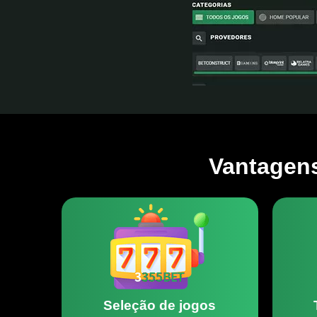
Vantagens
Seleção de jogos