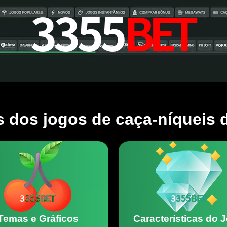
 dos jogos de caça-níqueis 
Temas e Gráficos
Características do 