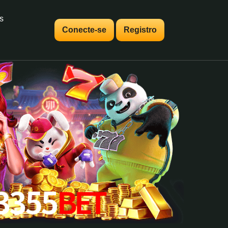
s
Conecte-se
Registro