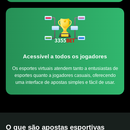
Acessível a todos os jogadores
Os esportes virtuais atendem tanto a entusiastas de
esportes quanto a jogadores casuais, oferecendo
uma interface de apostas simples e fácil de usar.
O que são apostas esportivas