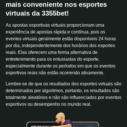
mais conveniente nos esportes
virtuais da 3355bet!
As apostas esportivas virtuais proporcionam uma
experiência de apostas rápida e contínua, pois os
eventos virtuais geralmente estão disponíveis 24 horas
por dia, independentemente dos horários dos esportes
reais. Elas oferecem uma forma alternativa de
entretenimento para os entusiastas do esporte,
especialmente durante os períodos em que os eventos
esportivos reais não estão ocorrendo ativamente.
Lembre-se de que os resultados dos esportes virtuais são
determinados por algoritmos, portanto, os resultados são
totalmente aleatórios e não são influenciados por eventos
esportivos ou desempenho no mundo real.