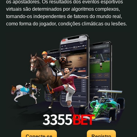
os apostadores. Os resultados dos eventos esportivos
virtuais são determinados por algoritmos complexos,
tornando-os independentes de fatores do mundo real,
como forma do jogador, condições climáticas ou lesões.
Conecte-se
Registro