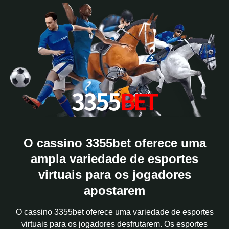
O cassino 3355bet oferece uma
ampla variedade de esportes
virtuais para os jogadores
apostarem
O cassino 3355bet oferece uma variedade de esportes
virtuais para os jogadores desfrutarem. Os esportes