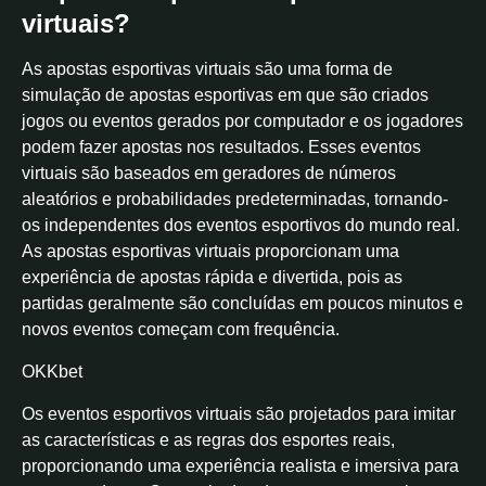
virtuais?
As apostas esportivas virtuais são uma forma de
simulação de apostas esportivas em que são criados
jogos ou eventos gerados por computador e os jogadores
podem fazer apostas nos resultados. Esses eventos
virtuais são baseados em geradores de números
aleatórios e probabilidades predeterminadas, tornando-
os independentes dos eventos esportivos do mundo real.
As apostas esportivas virtuais proporcionam uma
experiência de apostas rápida e divertida, pois as
partidas geralmente são concluídas em poucos minutos e
novos eventos começam com frequência.
OKKbet
Os eventos esportivos virtuais são projetados para imitar
as características e as regras dos esportes reais,
proporcionando uma experiência realista e imersiva para