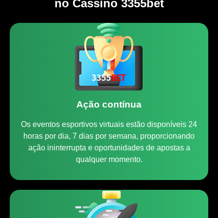
no Cassino 3355bet
Ação contínua
Os eventos esportivos virtuais estão disponíveis 24
horas por dia, 7 dias por semana, proporcionando
ação ininterrupta e oportunidades de apostas a
qualquer momento.